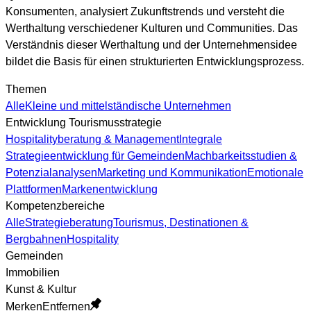
Konsumenten, analysiert Zukunftstrends und versteht die
Werthaltung verschiedener Kulturen und Communities. Das
Verständnis dieser Werthaltung und der Unternehmensidee
bildet die Basis für einen strukturierten Entwicklungsprozess.
Themen
Alle
Kleine und mittelständische Unternehmen
Entwicklung Tourismusstrategie
Hospitalityberatung & Management
Integrale
Strategieentwicklung für Gemeinden
Machbarkeitsstudien &
Potenzialanalysen
Marketing und Kommunikation
Emotionale
Plattformen
Markenentwicklung
Kompetenzbereiche
Alle
Strategieberatung
Tourismus, Destinationen &
Bergbahnen
Hospitality
Gemeinden
Immobilien
Kunst & Kultur
Merken
Entfernen