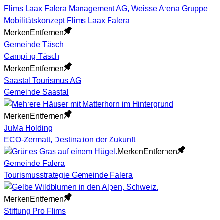
Flims Laax Falera Management AG, Weisse Arena Gruppe
Mobilitätskonzept Flims Laax Falera
Merken
Entfernen
Gemeinde Täsch
Camping Täsch
Merken
Entfernen
Saastal Tourismus AG
Gemeinde Saastal
Merken
Entfernen
JuMa Holding
ECO-Zermatt, Destination der Zukunft
Merken
Entfernen
Gemeinde Falera
Tourismusstrategie Gemeinde Falera
Merken
Entfernen
Stiftung Pro Flims