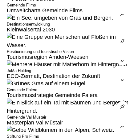
Kompetenzbereiche
Gemeinde Flims
Umweltcharta Gemeinde Flims
Destinationsentwicklung
Kleinwalsertal 2030
Strategieberatung
Immobilien
Hospitality
Positionierung und touristische Vision
Tourismusregion Amden-Weesen
Tourismus, Destinationen, Bergbahnen
JuMa Holding
Investoren- und Betreibersuche
ECO-Zermatt, Destination der Zukunft
Gemeinden
Gemeinde Falera
Inside Quant
Tourismusstrategie Gemeinde Falera
Gemeinde Val Müstair
Anspruch
Masterplan Val Müstair
News
Stiftung Pro Flims