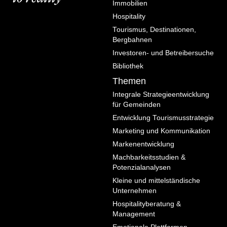
Immobilien
Lebensstile
Hospitality
Projekte
Tourismus, Destinationen,
Bergbahnen
Hier gehts zu
Investoren- und Betreibersuche
ausgewählten
Bibliothek
Themen
Beispielen
Integrale Strategieentwicklung
für Gemeinden
Entwicklung Tourismusstrategie
Marketing und Kommunikation
Markenentwicklung
Machbarkeitsstudien &
Potenzialanalysen
Kleine und mittelständische
Unternehmen
Hospitalityberatung &
Management