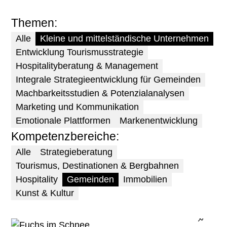
Themen
Alle
Kleine und mittelständische Unternehmen
Entwicklung Tourismusstrategie
Hospitalityberatung & Management
Integrale Strategieentwicklung für Gemeinden
Themen
Machbarkeitsstudien & Potenzialanalysen
Marketing und Kommunikation
Emotionale Plattformen
Markenentwicklung
Strategieentwicklung für Gemeinden
Kompetenzbereiche
Entwicklung Tourismusstrategie
Alle
Strategieberatung
Place Brands
Tourismus, Destinationen & Bergbahnen
Hospitality
Gemeinden
Immobilien
Destination Design
Kunst & Kultur
Serviced Apartments
Emotionale Plattformen