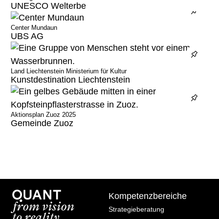
UNESCO Welterbe
Newsletter
Jobs bei Quant
Center Mundaun
UBS AG
Team
Blog
Land Liechtenstein Ministerium für Kultur
Bibliothek
Kunstdestination Liechtenstein
Quant-Methodik®
Aktionsplan Zuoz 2025
Gemeinde Zuoz
Archiv
Methodenkompetenz
Entwicklungsprozess
Die verlängerte Werkbank
Future Room
Kompetenzbereiche
Megatrends
Strategieberatung