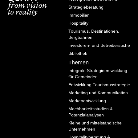
Strategieberatung
Lebensstile
Immobilien
Projekte
Hospitality
Tourismus, Destinationen,
Hier gehts zu
Bergbahnen
Investoren- und Betreibersuche
ausgewählten
Bibliothek
Beispielen
Themen
Integrale Strategieentwicklung
für Gemeinden
Entwicklung Tourismusstrategie
Marketing und Kommunikation
Markenentwicklung
Machbarkeitsstudien &
Potenzialanalysen
Kleine und mittelständische
Unternehmen
Hospitalityberatung &