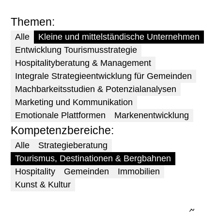
Themen
Alle
Kleine und mittelständische Unternehmen
Entwicklung Tourismusstrategie
Hospitalityberatung & Management
Integrale Strategieentwicklung für Gemeinden
Themen
Machbarkeitsstudien & Potenzialanalysen
Marketing und Kommunikation
Emotionale Plattformen
Markenentwicklung
Kompetenzbereiche
Strategieentwicklung für Gemeinden
Alle
Strategieberatung
Entwicklung Tourismusstrategie
Tourismus, Destinationen & Bergbahnen
Place Brands
Hospitality
Gemeinden
Immobilien
Destination Design
Kunst & Kultur
Serviced Apartments