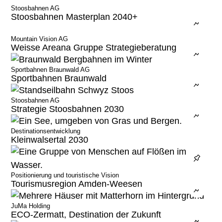
Emotionale Plattformen
Stoosbahnen AG
Kompetenzbereiche
Stoosbahnen Masterplan 2040+
Mountain Vision AG
Weisse Areana Gruppe Strategieberatung
Strategieberatung
Sportbahnen Braunwald AG
Immobilien
Sportbahnen Braunwald
Hospitality
Stoosbahnen AG
Strategie Stoosbahnen 2030
Tourismus, Destinationen, Bergbahnen
Investoren- und Betreibersuche
Destinationsentwicklung
Kleinwalsertal 2030
Gemeinden
Inside Quant
Positionierung und touristische Vision
Tourismusregion Amden-Weesen
Anspruch
JuMa Holding
ECO-Zermatt, Destination der Zukunft