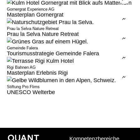
News
Gornergrat Experience AG
Newsletter
Masterplan Gornergrat
Jobs bei Quant
Prau la Selva Nature Retreat
Prau la Selva Nature Retreat
Team
Blog
Gemeinde Falera
Tourismusstrategie Gemeinde Falera
Bibliothek
Quant-Methodik®
Rigi Bahnen AG
Masterplan Erlebnis Rigi
Stiftung Pro Flims
UNESCO Welterbe
Methodenkompetenz
Archiv
Entwicklungsprozess
Die verlängerte Werkbank
Future Room
Megatrends
Kompetenzbereiche