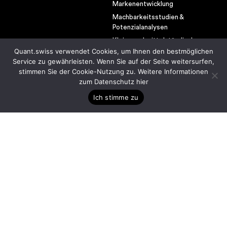
Projekte
Markenentwicklung
Machbarkeitsstudien &
Potenzialanalysen
Hier gehts zu
Kleine und mittelständische
ausgewählten
Quant.swiss verwendet Cookies, um Ihnen den bestmöglichen
Unternehmen
Service zu gewährleisten. Wenn Sie auf der Seite weitersurfen,
Hospitalityberatung &
Beispielen
stimmen Sie der Cookie-Nutzung zu.
Weitere Informationen
Management
zum Datenschutz hier
Emotionale Plattformen
Ich stimme zu
Quant AG
from vision to reality
Via Nova 37
CH-7017
Flims Dorf
contact@quant.swiss
+41 81 531 34 21
Newsletter
Impressum & Datenschutz
Unser KI Ethik-Kodex