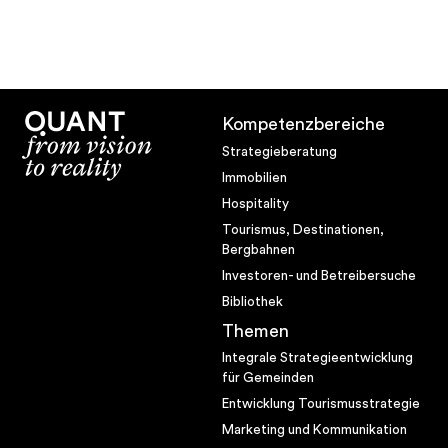
Jobs bei Quant
Team
Blog
Kompetenzbereiche
Bibliothek
Strategieberatung
Quant-Methodik®
Immobilien
Hospitality
Tourismus, Destinationen,
Methodenkompetenz
Bergbahnen
Investoren- und Betreibersuche
Entwicklungsprozess
Bibliothek
Die verlängerte Werkbank
Themen
Future Room
Integrale Strategieentwicklung
für Gemeinden
Megatrends
Entwicklung Tourismusstrategie
Lebensstile
Marketing und Kommunikation