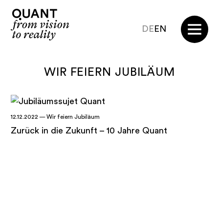
DE
EN
Themen
WIR FEIERN JUBILÄUM
Strategieentwicklung für Gemeinden
12.12.2022 —
Wir feiern Jubiläum
Entwicklung Tourismusstrategie
Zurück in die Zukunft – 10 Jahre Quant
Place Brands
Destination Design
Serviced Apartments
Emotionale Plattformen
Kompetenzbereiche