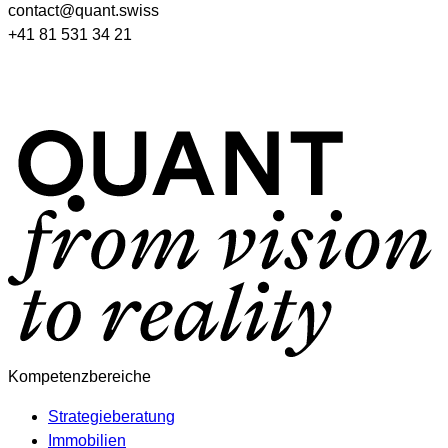
contact@quant.swiss
+41 81 531 34 21
Kompetenzbereiche
Strategieberatung
Immobilien