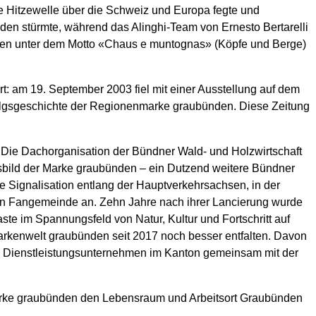
ne Hitzewelle über die Schweiz und Europa fegte und
en stürmte, während das Alinghi-Team von Ernesto Bertarelli
den unter dem Motto «Chaus e muntognas» (Köpfe und Berge)
t: am 19. September 2003 fiel mit einer Ausstellung auf dem
folgsgeschichte der Regionenmarke graubünden. Diese Zeitung
 Die Dachorganisation der Bündner Wald- und Holzwirtschaft
sbild der Marke graubünden – ein Dutzend weitere Bündner
he Signalisation entlang der Hauptverkehrsachsen, in der
den Fangemeinde an. Zehn Jahre nach ihrer Lancierung wurde
te im Spannungsfeld von Natur, Kultur und Fortschritt auf
Markenwelt graubünden seit 2017 noch besser entfalten. Davon
nd Dienstleistungsunternehmen im Kanton gemeinsam mit der
Marke graubünden den Lebensraum und Arbeitsort Graubünden