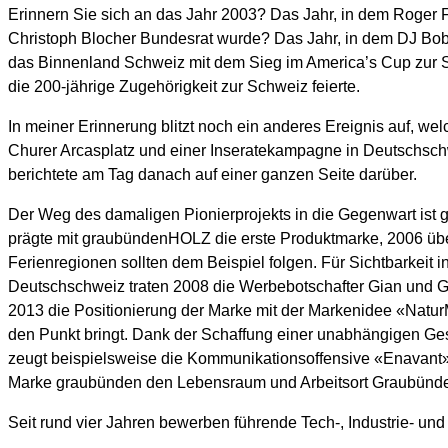
Erinnern Sie sich an das Jahr 2003? Das Jahr, in dem Roger 
Christoph Blocher Bundesrat wurde? Das Jahr, in dem DJ Bobo
das Binnenland Schweiz mit dem Sieg im America’s Cup zur 
die 200-jährige Zugehörigkeit zur Schweiz feierte.
In meiner Erinnerung blitzt noch ein anderes Ereignis auf, w
Churer Arcasplatz und einer Inseratekampagne in Deutschschw
berichtete am Tag danach auf einer ganzen Seite darüber.
Der Weg des damaligen Pionierprojekts in die Gegenwart ist 
prägte mit graubündenHOLZ die erste Produktmarke, 2006 übe
Ferienregionen sollten dem Beispiel folgen. Für Sichtbarkeit 
Deutschschweiz traten 2008 die Werbebotschafter Gian und G
2013 die Positionierung der Marke mit der Markenidee «NaturM
den Punkt bringt. Dank der Schaffung einer unabhängigen Ges
zeugt beispielsweise die Kommunikationsoffensive «Enavant»:
Marke graubünden den Lebensraum und Arbeitsort Graubünd
Seit rund vier Jahren bewerben führende Tech-, Industrie- 