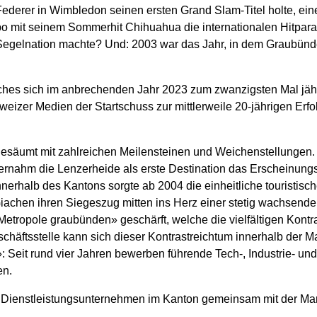
Federer in Wimbledon seinen ersten Grand Slam-Titel holte, ei
 mit seinem Sommerhit Chihuahua die internationalen Hitparad
Segelnation machte? Und: 2003 war das Jahr, in dem Graubün
elches sich im anbrechenden Jahr 2023 zum zwanzigsten Mal jähr
eizer Medien der Startschuss zur mittlerweile 20-jährigen Er
gesäumt mit zahlreichen Meilensteinen und Weichenstellungen.
rnahm die Lenzerheide als erste Destination das Erscheinung
innerhalb des Kantons sorgte ab 2004 die einheitliche touristisc
iachen ihren Siegeszug mitten ins Herz einer stetig wachsen
etropole graubünden» geschärft, welche die vielfältigen Kontras
chäftsstelle kann sich dieser Kontrastreichtum innerhalb der 
 Seit rund vier Jahren bewerben führende Tech-, Industrie- u
en.
und Dienstleistungsunternehmen im Kanton gemeinsam mit der 