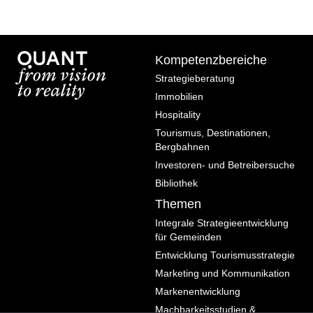
Jobs bei Quant
Team
Kompetenzbereiche
Blog
Strategieberatung
Bibliothek
Immobilien
Quant-Methodik®
Hospitality
Tourismus, Destinationen,
Bergbahnen
Investoren- und Betreibersuche
Methodenkompetenz
Bibliothek
Entwicklungsprozess
Themen
Integrale Strategieentwicklung
Die verlängerte Werkbank
für Gemeinden
Future Room
Entwicklung Tourismusstrategie
Marketing und Kommunikation
Megatrends
Markenentwicklung
Lebensstile
Machbarkeitsstudien &