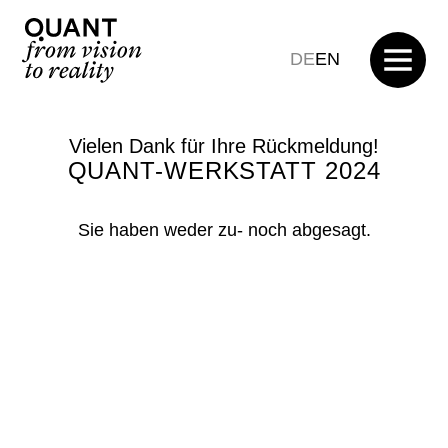
DE
EN
Themen
Vielen Dank für Ihre Rückmeldung!
QUANT-WERKSTATT 2024
Strategieentwicklung für Gemeinden
Sie haben weder zu- noch abgesagt.
Entwicklung Tourismusstrategie
Place Brands
Destination Design
Serviced Apartments
Emotionale Plattformen
Kompetenzbereiche