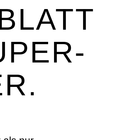
BLATT
UPER-
R.