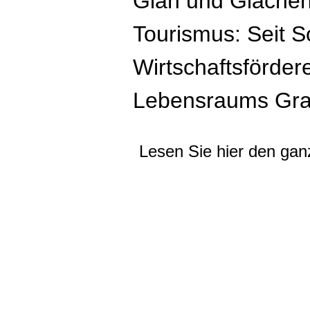
Gian und Giachen
Tourismus: Seit 
Wirtschaftsförder
Themen
Lebensraums Gra
Strategieentwicklung für Gemeinden
Lesen Sie hier den gan
Entwicklung Tourismusstrategie
Place Brands
Destination Design
Serviced Apartments
Emotionale Plattformen
Inside Quant