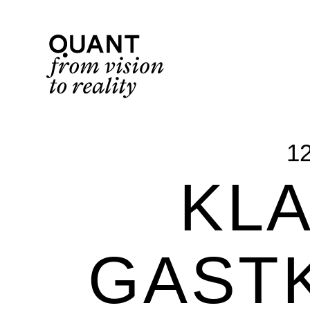
1
KLA
GAST