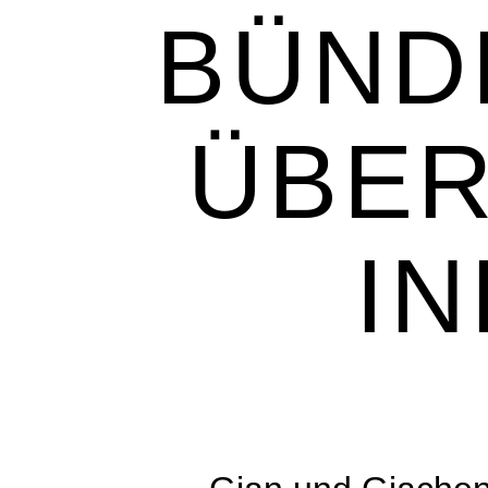
BÜND
ÜBER
I