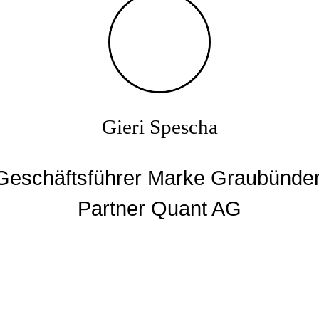
Methodenkompetenz
Entwicklungsprozess
Die verlängerte Werkbank
Future Room
Gieri Spescha
Megatrends
Lebensstile
Geschäftsführer Marke Graubünde
Partner Quant AG