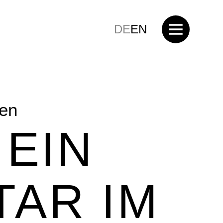
DE
EN
en
 EIN
AR IM