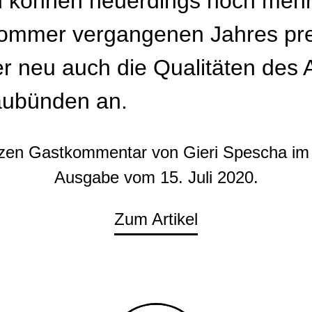
 können neuerdings noch mehr 
Sommer vergangenen Jahres prei
er neu auch die Qualitäten des 
Kompetenzbereiche
ubünden an.
Strategieberatung
zen Gastkommentar von Gieri Spescha im 
Immobilien
Ausgabe vom 15. Juli 2020.
Hospitality
Tourismus, Destinationen, Bergbahnen
Zum Artikel
Investoren- und Betreibersuche
Gemeinden
Quant-Methodik®