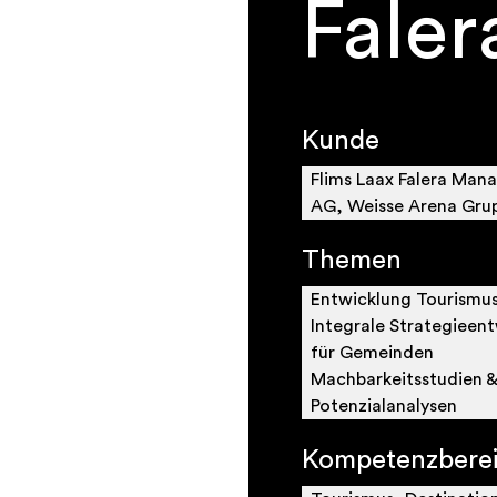
Faler
Kunde
Flims Laax Falera Ma
AG, Weisse Arena Gru
Themen
Entwicklung Tourismus
Integrale Strategieen
für Gemeinden
Machbarkeitsstudien 
Potenzialanalysen
Kompetenzbere