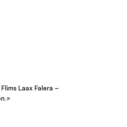
n Flims Laax Falera –
en.»
Projekte
Hier gehts zu