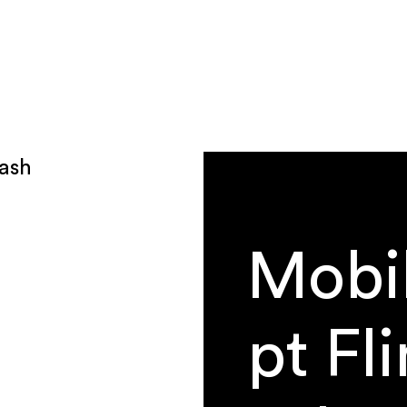
Mobil
pt Fl