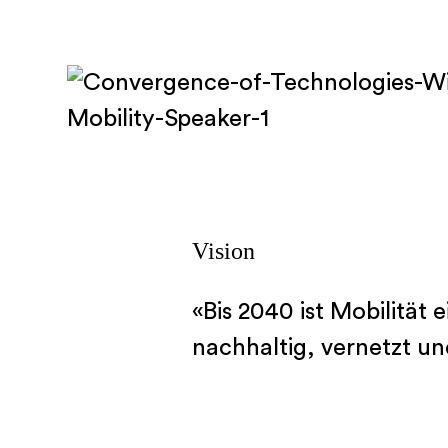
Themen
Strategieentwicklung für Gemeinden
Entwicklung Tourismusstrategie
Place Brands
Destination Design
Serviced Apartments
Vision
Emotionale Plattformen
Inside Quant
«Bis 2040 ist Mobilität e
nachhaltig, vernetzt un
Anspruch
News