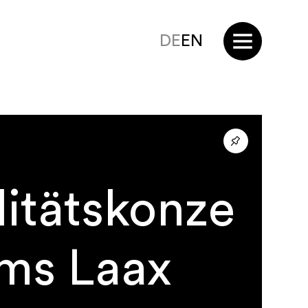
DE
EN
itätskonze
ims Laax