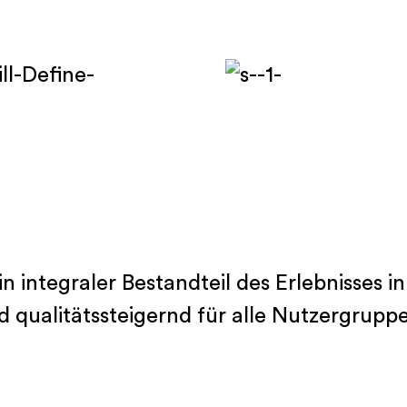
Kompetenzbereiche
Strategieberatung
Immobilien
Hospitality
Tourismus, Destinationen, Bergbahnen
Investoren- und Betreibersuche
Gemeinden
Quant-Methodik®
in integraler Bestandteil des Erlebnisses i
d qualitätssteigernd für alle Nutzergrupp
Methodenkompetenz
Entwicklungsprozess