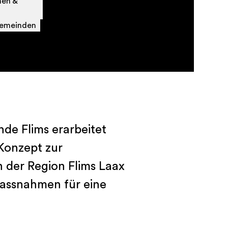
nen &
emeinden
de Flims erarbeitet
Konzept zur
 der Region Flims Laax
Massnahmen für eine