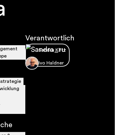
a
Verantwortlich
nagement
Sandra Kirtz
ppe
Ivo Haldner
strategie
twicklung
&
iche