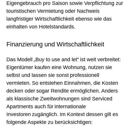
Eigengebrauch pro Saison sowie Verpflichtung zur
Blog
touristischen Vermietung oder Nachweis
langfristiger Wirtschaftlichkeit ebenso wie das
Bibliothek
einhalten von Hotelstandards.
Quant-Methodik®
Finanzierung und Wirtschaftlichkeit
Methodenkompetenz
Das Modell „Buy to use and let“ ist weit verbreitet:
Entwicklungsprozess
Eigentümer kaufen eine Wohnung, nutzen sie
Die verlängerte Werkbank
selbst und lassen sie sonst professionell
vermieten. So entstehen Einnahmen, die Kosten
Future Room
decken oder sogar Rendite ermöglichen. Anders
Megatrends
als klassische Zweitwohnungen sind Serviced
Lebensstile
Apartments auch für internationale
Projekte
Investoren zugänglich. Im Kontext dessen gilt es
folgende Aspekte zu berücksichtigen: