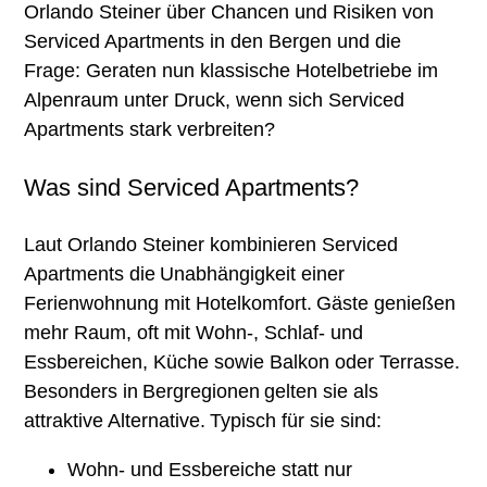
Orlando Steiner über Chancen und Risiken von
Serviced Apartments in den Bergen und die
Themen
Frage: Geraten nun klassische Hotelbetriebe im
Alpenraum unter Druck, wenn sich Serviced
Apartments stark verbreiten?
Strategieentwicklung für Gemeinden
Was sind Serviced Apartments?
Entwicklung Tourismusstrategie
Laut Orlando Steiner kombinieren Serviced
Place Brands
Apartments die
Unabhängigkeit einer
Destination Design
Ferienwohnung mit Hotelkomfort. Gäste genießen
Serviced Apartments
mehr Raum, oft mit Wohn-, Schlaf- und
Essbereichen, Küche sowie Balkon oder Terrasse.
Emotionale Plattformen
Besonders in Bergregionen gelten sie als
Kompetenzbereiche
attraktive Alternative. Typisch für sie sind:
Wohn- und Essbereiche statt nur