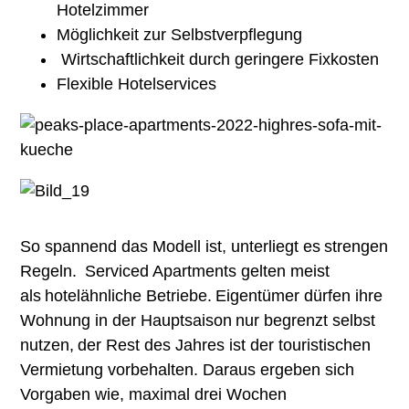
Strategieberatung
Hotelzimmer
Möglichkeit zur Selbstverpflegung
Immobilien
Wirtschaftlichkeit durch geringere Fixkosten
Hospitality
Flexible Hotelservices
Tourismus, Destinationen, Bergbahnen
Investoren- und Betreibersuche
Gemeinden
Inside Quant
So spannend das Modell ist, unterliegt es strengen
Regeln. Serviced Apartments gelten meist
Anspruch
als hotelähnliche Betriebe. Eigentümer dürfen ihre
News
Wohnung in der Hauptsaison nur begrenzt selbst
Newsletter
nutzen, der Rest des Jahres ist der touristischen
Vermietung vorbehalten. Daraus ergeben sich
Jobs bei Quant
Vorgaben wie, maximal drei Wochen
Team