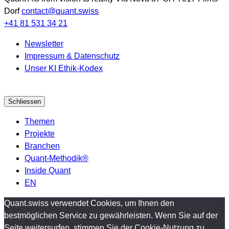
Dorf
contact@quant.swiss
+41 81 531 34 21
Newsletter
Impressum & Datenschutz
Unser KI Ethik-Kodex
Schliessen
Themen
Projekte
Branchen
Quant-Methodik®
Inside Quant
EN
Quant.swiss verwendet Cookies, um Ihnen den
bestmöglichen Service zu gewährleisten. Wenn Sie auf der
Seite weitersurfen, stimmen Sie der Cookie-Nutzung zu.