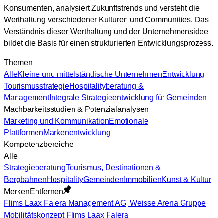
Konsumenten, analysiert Zukunftstrends und versteht die
Werthaltung verschiedener Kulturen und Communities. Das
Verständnis dieser Werthaltung und der Unternehmensidee
bildet die Basis für einen strukturierten Entwicklungsprozess.
Themen
Alle
Kleine und mittelständische Unternehmen
Entwicklung
Tourismusstrategie
Hospitalityberatung &
Management
Integrale Strategieentwicklung für Gemeinden
Machbarkeitsstudien & Potenzialanalysen
Marketing und Kommunikation
Emotionale
Plattformen
Markenentwicklung
Kompetenzbereiche
Alle
Strategieberatung
Tourismus, Destinationen &
Bergbahnen
Hospitality
Gemeinden
Immobilien
Kunst & Kultur
Merken
Entfernen
Flims Laax Falera Management AG, Weisse Arena Gruppe
Mobilitätskonzept Flims Laax Falera