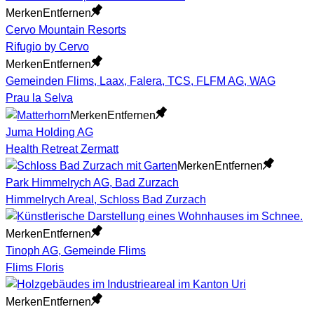
Merken
Entfernen
Cervo Mountain Resorts
Rifugio by Cervo
Merken
Entfernen
Gemeinden Flims, Laax, Falera, TCS, FLFM AG, WAG
Prau la Selva
Merken
Entfernen
Juma Holding AG
Health Retreat Zermatt
Merken
Entfernen
Park Himmelrych AG, Bad Zurzach
Himmelrych Areal, Schloss Bad Zurzach
Merken
Entfernen
Tinoph AG, Gemeinde Flims
Flims Floris
Merken
Entfernen