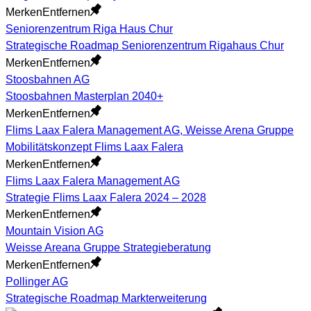
Merken
Entfernen
Seniorenzentrum Riga Haus Chur
Strategische Roadmap Seniorenzentrum Rigahaus Chur
Merken
Entfernen
Stoosbahnen AG
Stoosbahnen Masterplan 2040+
Merken
Entfernen
Flims Laax Falera Management AG, Weisse Arena Gruppe
Mobilitätskonzept Flims Laax Falera
Merken
Entfernen
Flims Laax Falera Management AG
Strategie Flims Laax Falera 2024 – 2028
Merken
Entfernen
Mountain Vision AG
Weisse Areana Gruppe Strategieberatung
Merken
Entfernen
Pollinger AG
Strategische Roadmap Markterweiterung