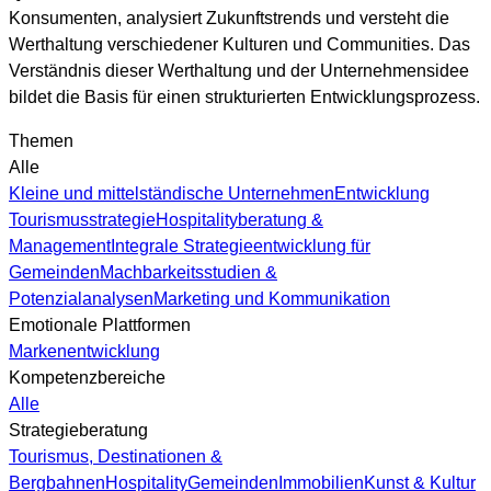
Konsumenten, analysiert Zukunftstrends und versteht die
Werthaltung verschiedener Kulturen und Communities. Das
Verständnis dieser Werthaltung und der Unternehmensidee
bildet die Basis für einen strukturierten Entwicklungsprozess.
Themen
Alle
Kleine und mittelständische Unternehmen
Entwicklung
Tourismusstrategie
Hospitalityberatung &
Management
Integrale Strategieentwicklung für
Gemeinden
Machbarkeitsstudien &
Potenzialanalysen
Marketing und Kommunikation
Emotionale Plattformen
Markenentwicklung
Kompetenzbereiche
Alle
Strategieberatung
Tourismus, Destinationen &
Bergbahnen
Hospitality
Gemeinden
Immobilien
Kunst & Kultur