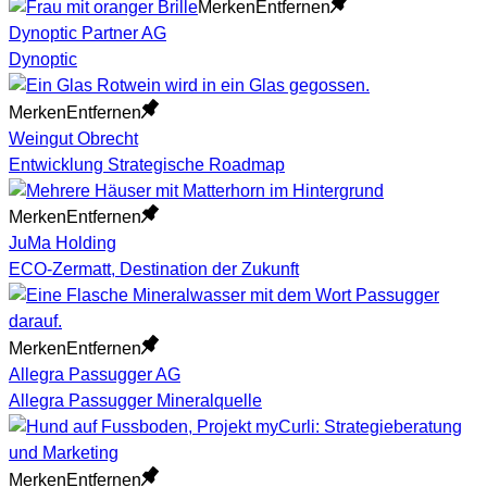
Merken
Entfernen
Dynoptic Partner AG
Dynoptic
Merken
Entfernen
Weingut Obrecht
Entwicklung Strategische Roadmap
Merken
Entfernen
JuMa Holding
ECO-Zermatt, Destination der Zukunft
Merken
Entfernen
Allegra Passugger AG
Allegra Passugger Mineralquelle
Merken
Entfernen