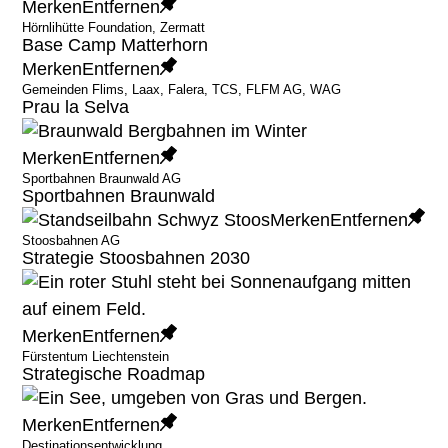
Merken
Entfernen
Hörnlihütte Foundation, Zermatt
Base Camp Matterhorn
Merken
Entfernen
Gemeinden Flims, Laax, Falera, TCS, FLFM AG, WAG
Prau la Selva
Merken
Entfernen
Sportbahnen Braunwald AG
Sportbahnen Braunwald
Merken
Entfernen
Stoosbahnen AG
Strategie Stoosbahnen 2030
Merken
Entfernen
Fürstentum Liechtenstein
Strategische Roadmap
Merken
Entfernen
Destinationsentwicklung