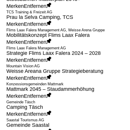
Merken
Entfernen
TCS Training & Freizeit AG
Prau la Selva Camping, TCS
Merken
Entfernen
Flims Laax Falera Management AG, Weisse Arena Gruppe
Mobilitätskonzept Flims Laax Falera
Merken
Entfernen
Flims Laax Falera Management AG
Strategie Flims Laax Falera 2024 – 2028
Merken
Entfernen
Mountain Vision AG
Weisse Areana Gruppe Strategieberatung
Merken
Entfernen
Konzessionsgemeinden Mattmark
Mattmark 2045 – Staudammerhöhung
Merken
Entfernen
Gemeinde Täsch
Camping Täsch
Merken
Entfernen
Saastal Tourismus AG
Gemeinde Saastal