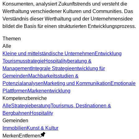
Konsumenten, analysiert Zukunftstrends und versteht die
Werthaltung verschiedener Kulturen und Communities. Das
Verständnis dieser Werthaltung und der Unternehmensidee
bildet die Basis für einen strukturierten Entwicklungsprozess.
Themen
Alle
Kleine und mittelständische Unternehmen
Entwicklung
Tourismusstrategie
Hospitalityberatung &
Management
Integrale Strategieentwicklung für
Gemeinden
Machbarkeitsstudien &
Potenzialanalysen
Marketing und Kommunikation
Emotionale
Plattformen
Markenentwicklung
Kompetenzbereiche
Alle
Strategieberatung
Tourismus, Destinationen &
Bergbahnen
Hospitality
Gemeinden
Immobilien
Kunst & Kultur
Merken
Entfernen