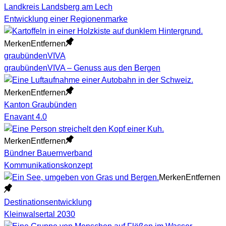
Landkreis Landsberg am Lech
Entwicklung einer Regionenmarke
Merken
Entfernen
graubündenVIVA
graubündenVIVA – Genuss aus den Bergen
Merken
Entfernen
Kanton Graubünden
Enavant 4.0
Merken
Entfernen
Bündner Bauernverband
Kommunikationskonzept
Merken
Entfernen
Destinationsentwicklung
Kleinwalsertal 2030