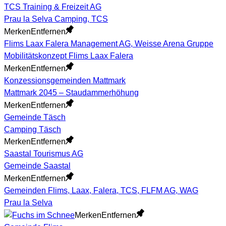
TCS Training & Freizeit AG
Prau la Selva Camping, TCS
Merken
Entfernen
Flims Laax Falera Management AG, Weisse Arena Gruppe
Mobilitätskonzept Flims Laax Falera
Merken
Entfernen
Konzessionsgemeinden Mattmark
Mattmark 2045 – Staudammerhöhung
Merken
Entfernen
Gemeinde Täsch
Camping Täsch
Merken
Entfernen
Saastal Tourismus AG
Gemeinde Saastal
Merken
Entfernen
Gemeinden Flims, Laax, Falera, TCS, FLFM AG, WAG
Prau la Selva
Merken
Entfernen