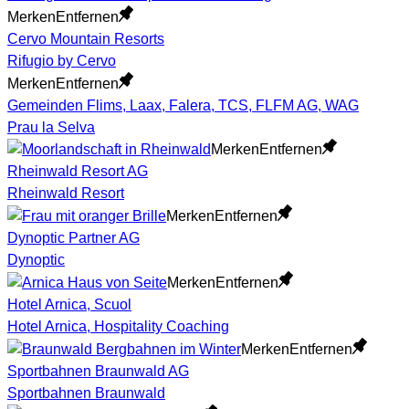
Merken
Entfernen
Cervo Mountain Resorts
Rifugio by Cervo
Merken
Entfernen
Gemeinden Flims, Laax, Falera, TCS, FLFM AG, WAG
Prau la Selva
Merken
Entfernen
Rheinwald Resort AG
Rheinwald Resort
Merken
Entfernen
Dynoptic Partner AG
Dynoptic
Merken
Entfernen
Hotel Arnica, Scuol
Hotel Arnica, Hospitality Coaching
Merken
Entfernen
Sportbahnen Braunwald AG
Sportbahnen Braunwald