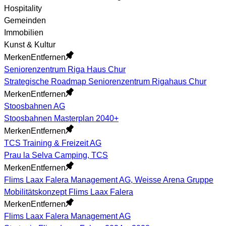
Hospitality
Gemeinden
Immobilien
Kunst & Kultur
Merken
Entfernen
Seniorenzentrum Riga Haus Chur
Strategische Roadmap Seniorenzentrum Rigahaus Chur
Merken
Entfernen
Stoosbahnen AG
Stoosbahnen Masterplan 2040+
Merken
Entfernen
TCS Training & Freizeit AG
Prau la Selva Camping, TCS
Merken
Entfernen
Flims Laax Falera Management AG, Weisse Arena Gruppe
Mobilitätskonzept Flims Laax Falera
Merken
Entfernen
Flims Laax Falera Management AG