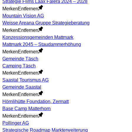
Strategie Flims Laax Falera 2024 – 2028
Merken
Entfernen
Mountain Vision AG
Weisse Areana Gruppe Strategieberatung
Merken
Entfernen
Konzessionsgemeinden Mattmark
Mattmark 2045 – Staudammerhöhung
Merken
Entfernen
Gemeinde Täsch
Camping Täsch
Merken
Entfernen
Saastal Tourismus AG
Gemeinde Saastal
Merken
Entfernen
Hörnlihütte Foundation, Zermatt
Base Camp Matterhorn
Merken
Entfernen
Pollinger AG
Strategische Roadmap Markterweiterung