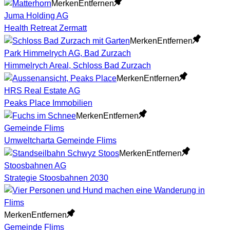
Merken
Entfernen
Juma Holding AG
Health Retreat Zermatt
Merken
Entfernen
Park Himmelrych AG, Bad Zurzach
Himmelrych Areal, Schloss Bad Zurzach
Merken
Entfernen
HRS Real Estate AG
Peaks Place Immobilien
Merken
Entfernen
Gemeinde Flims
Umweltcharta Gemeinde Flims
Merken
Entfernen
Stoosbahnen AG
Strategie Stoosbahnen 2030
Merken
Entfernen
Gemeinde Flims