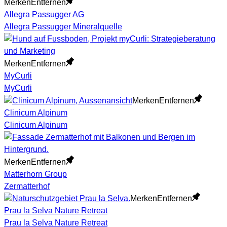
Merken
Entfernen
Allegra Passugger AG
Allegra Passugger Mineralquelle
Merken
Entfernen
MyCurli
MyCurli
Merken
Entfernen
Clinicum Alpinum
Clinicum Alpinum
Merken
Entfernen
Matterhorn Group
Zermatterhof
Merken
Entfernen
Prau la Selva Nature Retreat
Prau la Selva Nature Retreat